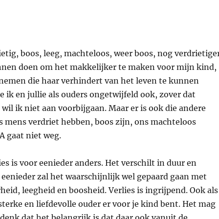
ietig, boos, leeg, machteloos, weer boos, nog verdrietige
kunnen doen om het makkelijker te maken voor mijn kind,
 nemen die haar verhindert van het leven te kunnen
 ik en jullie als ouders ongetwijfeld ook, zover dat
 wil ik niet aan voorbijgaan. Maar er is ook die andere
ls mens verdriet hebben, boos zijn, ons machteloos
A gaat niet weg.
s is voor eenieder anders. Het verschilt in duur en
r eenieder zal het waarschijnlijk wel gepaard gaan met
heid, leegheid en boosheid. Verlies is ingrijpend. Ook als
 sterke en liefdevolle ouder er voor je kind bent. Het mag
 denk dat het belangrijk is dat daar ook vanuit de