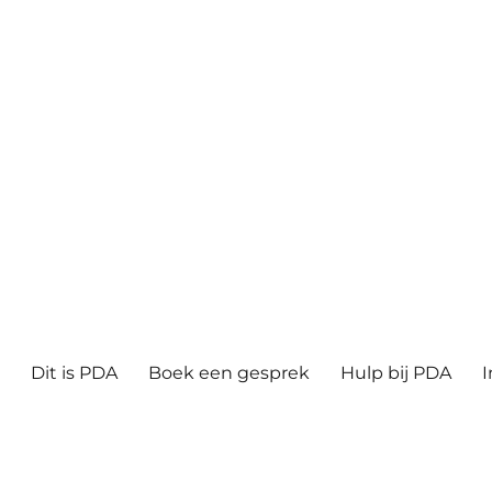
ë
Dit is PDA
Boek een gesprek
Hulp bij PDA
I