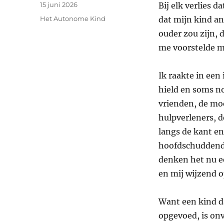
Geplaatst
15 juni 2026
Bij elk verlies 
op
Categorieën
Het Autonome Kind
dat mijn kind and
ouder zou zijn, 
me voorstelde me
Ik raakte in ee
hield en soms no
vrienden, de moe
hulpverleners, d
langs de kant e
hoofdschuddend 
denken het nu e
en mij wijzend o
Want een kind da
opgevoed, is onv