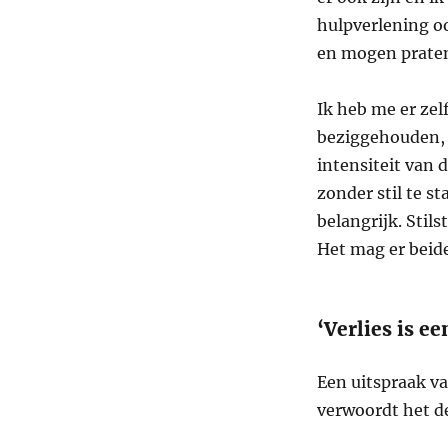
hulpverlening oo
en mogen praten
Ik heb me er zel
beziggehouden, n
intensiteit van 
zonder stil te st
belangrijk. Stils
Het mag er beide
‘Verlies is e
Een uitspraak v
verwoordt het d