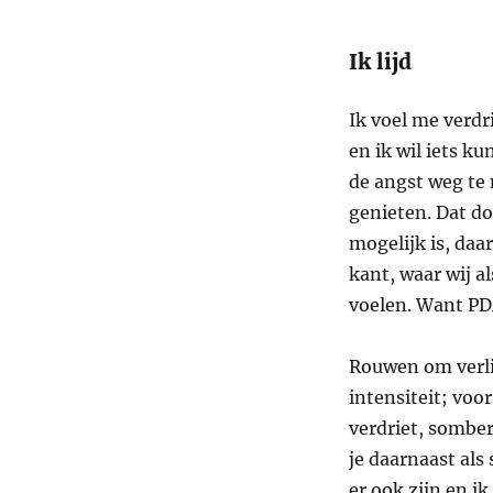
Ik lijd
Ik voel me verdr
en ik wil iets 
de angst weg te
genieten. Dat doe
mogelijk is, daar
kant, waar wij a
voelen. Want PD
Rouwen om verlie
intensiteit; voo
verdriet, somber
je daarnaast als
er ook zijn en ik