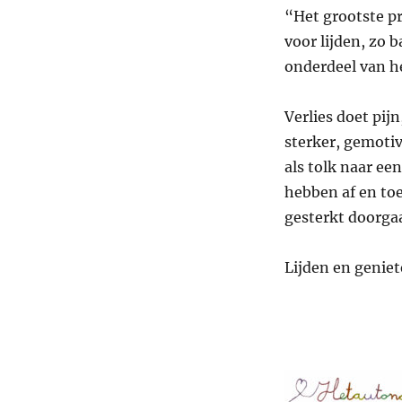
“Het grootste p
voor lijden, zo b
onderdeel van he
Verlies doet pij
sterker, gemotiv
als tolk naar ee
hebben af en to
gesterkt doorga
Lijden en genie