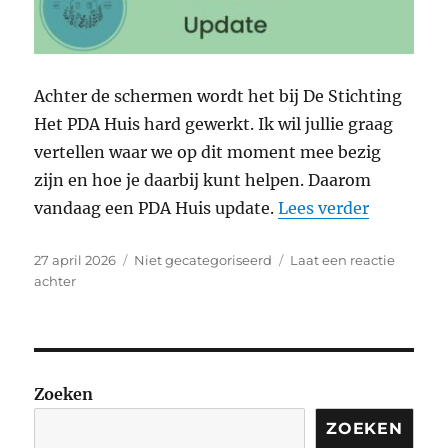
Achter de schermen wordt het bij De Stichting
Het PDA Huis hard gewerkt. Ik wil jullie graag
vertellen waar we op dit moment mee bezig
zijn en hoe je daarbij kunt helpen. Daarom
“PDA Hui
vandaag een PDA Huis update.
Lees verder
Geplaatst
Categorieën
27 april 2026
Niet gecategoriseerd
Laat een reactie
op
op
achter
PDA
Huis
update
Zoeken
ZOEKEN