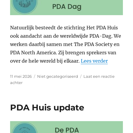
Natuurlijk besteedt de stichting Het PDA Huis
ook aandacht aan de wereldwijde PDA-Dag. We
werken daarbij samen met The PDA Society en
PDA North America. Zij brengen sprekers van
“Wereldwi
over de hele wereld bij elkaar.
Lees verder
Geplaatst
Categorieën
11 mei 2026
Niet gecategoriseerd
Laat een reactie
op
op
achter
Wereldwijde
PDA-
Dag
PDA Huis update