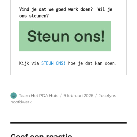
Vind je dat we goed werk doen?  Wil je 
ons steunen?
Kijk via 
STEUN ONS!
 hoe je dat kan doen.
Auteur
Geplaatst
Categorieën
Team Het PDA Huis
9 februari 2026
Jocelyns
op
hoofdwerk
Geef een reactie