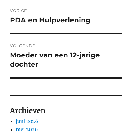
Bericht
VORIGE
navigatie
PDA en Hulpverlening
Vorig
bericht:
VOLGENDE
Moeder van een 12-jarige
Volgend
bericht:
dochter
Archieven
juni 2026
mei 2026