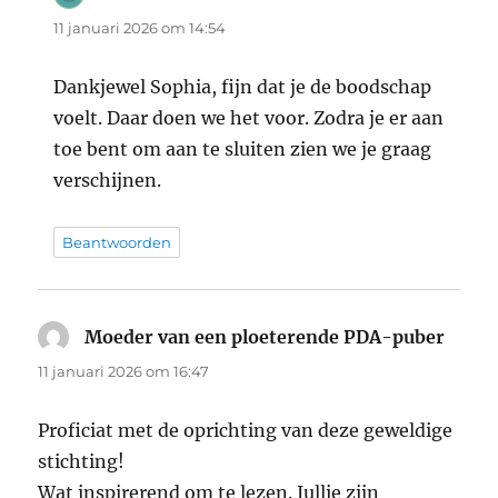
11 januari 2026 om 14:54
Dankjewel Sophia, fijn dat je de boodschap
voelt. Daar doen we het voor. Zodra je er aan
toe bent om aan te sluiten zien we je graag
verschijnen.
Beantwoorden
Moeder van een ploeterende PDA-puber
schre
11 januari 2026 om 16:47
Proficiat met de oprichting van deze geweldige
stichting!
Wat inspirerend om te lezen. Jullie zijn