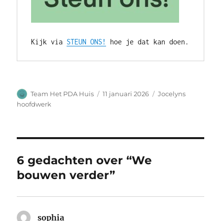
Kijk via 
STEUN ONS!
 hoe je dat kan doen.
Auteur
Geplaatst
Categorieën
Team Het PDA Huis
11 januari 2026
Jocelyns
op
hoofdwerk
6 gedachten over “We
bouwen verder”
sophia
schreef: