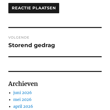
Bericht
VOLGENDE
navigatie
Storend gedrag
Volgend
bericht:
Archieven
juni 2026
mei 2026
april 2026