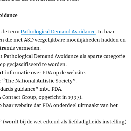
oidance
t de term
Pathological Demand Avoidance
. In haar
ren die met ASD vergelijkbare moeilijkheden hadden en
extremis vermeden.
at Pathological Demand Avoidance als aparte categorie
oep gec
l
assifiseerd te worden.
rt informatie over PDA op de website.
 “The National Autistic Society”.
ndards guidance” mbt. PDA.
Contact Group, opgericht in 1997).
p haar website dat PDA onderdeel uitmaakt van het
 (wordt bij de wet erkend als liefdadigheids instelling)