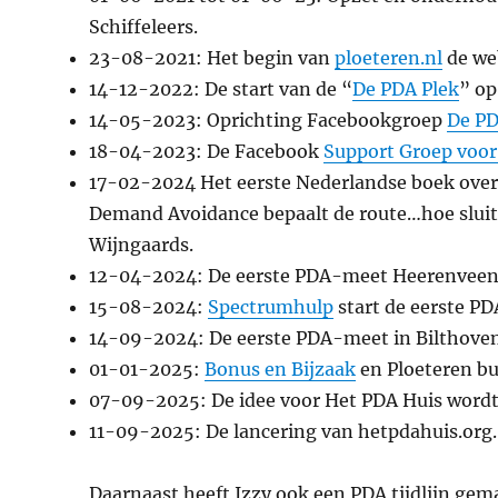
Schiffeleers.
23-08-2021: Het begin van
ploeteren.nl
de we
14-12-2022: De start van de “
De PDA Plek
” op
14-05-2023: Oprichting Facebookgroep
De PD
18-04-2023: De Facebook
Support Groep voor
17-02-2024 Het eerste Nederlandse boek over 
Demand Avoidance bepaalt de route…hoe sluit 
Wijngaards.
12-04-2024: De eerste PDA-meet Heerenveen 
15-08-2024:
Spectrumhulp
start de eerste PD
14-09-2024: De eerste PDA-meet in Bilthoven
01-01-2025:
Bonus en Bijzaak
en Ploeteren b
07-09-2025: De idee voor Het PDA Huis word
11-09-2025: De lancering van hetpdahuis.org.
Daarnaast heeft Izzy ook een PDA tijdlijn gema