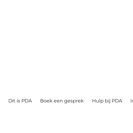
ë
Dit is PDA
Boek een gesprek
Hulp bij PDA
I