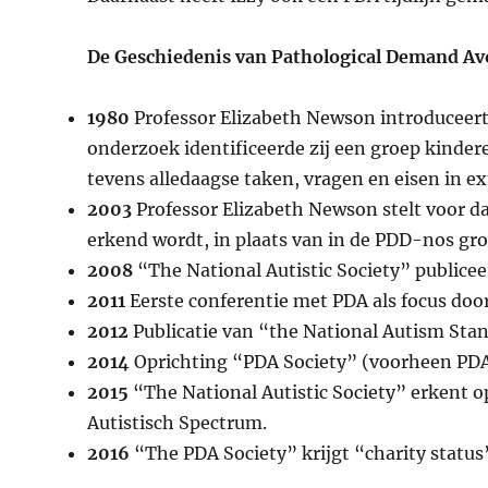
De Geschiedenis van Pathological Demand Av
1980
Professor Elizabeth Newson introduceer
onderzoek identificeerde zij een groep kinde
tevens alledaagse taken, vragen en eisen in 
2003
Professor Elizabeth Newson stelt voor d
erkend wordt, in plaats van in de PDD-nos gr
2008
“The National Autistic Society” publicee
2011
Eerste conferentie met PDA als focus door
2012
Publicatie van “the National Autism Sta
2014
Oprichting “PDA Society” (voorheen PDA 
2015
“The National Autistic Society” erkent o
Autistisch Spectrum.
2016
“The PDA Society” krijgt “charity status”